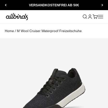
Zum Inhalt springen
VERSANDKOSTENFREI AB 50€
Allbirds
Suche öffnen
Kundenkontos
Warenkorb
Naviga
Home
/
M Wool Cruiser Waterproof Freizeitschuhe