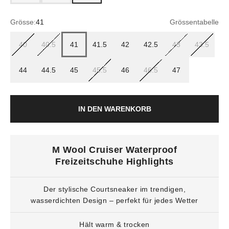
Grösse:
41
Grössentabelle
40
40.5
41
41.5
42
42.5
43
43.5
44
44.5
45
45.5
46
46.5
47
IN DEN WARENKORB
M Wool Cruiser Waterproof
Freizeitschuhe Highlights
Der stylische Courtsneaker im trendigen,
wasserdichten Design – perfekt für jedes Wetter
Hält warm & trocken