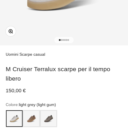
Ingrandisci immagine
Vai all'articolo 1
Vai all'articolo 2
Vai all'articolo 3
Vai all'articolo 4
Vai all'articolo 5
Vai all'articolo 6
Uomini
Scarpe casual
M Cruiser Terralux scarpe per il tempo
libero
Prezzo scontato
150,00 €
Colore:
light grey (light gum)
light grey (light gum)
toasted coconut (medium gum)
anthracite (dark gum)