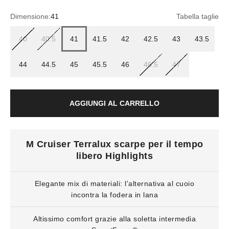
Dimensione:
41
Tabella taglie
40
40.5
41
41.5
42
42.5
43
43.5
44
44.5
45
45.5
46
46.5
47
AGGIUNGI AL CARRELLO
M Cruiser Terralux scarpe per il tempo
libero Highlights
Elegante mix di materiali: l'alternativa al cuoio
incontra la fodera in lana
Altissimo comfort grazie alla soletta intermedia