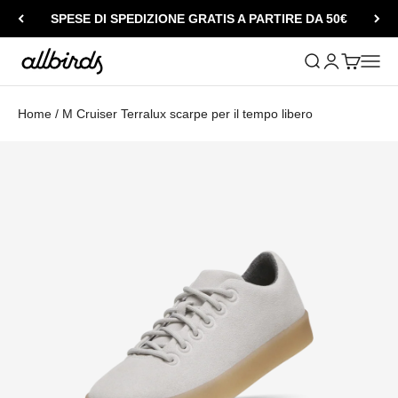
Vai al contenuto
SPESE DI SPEDIZIONE GRATIS A PARTIRE DA 50€
Allbirds
Mostra il menu di
Mostra accou
Mostra il c
Apri i
Home
/
M Cruiser Terralux scarpe per il tempo libero