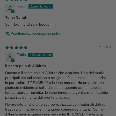
Frank
Toller Schuh!
Sehr leicht und sehr bequem!!!
Przetłumacz recenzję na polski
07/07/2026
Fabio
Il sesto paio di Allbirds
Questo è il sesto paio di Allbirds che acquisto. Uno dei motivi
principali per cui continuo a sceglierle è la qualità dei materiali,
in particolare il TENCEL™ e la lana merino. Ho un problema
piuttosto evidente al collo del piede: quando aumentano le
temperature o l’umidità, le vene tendono a gonfiarsi e il fastidio
passa rapidamente dal prurito al dolore.
Ho provato anche altre scarpe realizzate con materiali definiti
traspiranti, ma per me rimangono comunque irritanti. Con le
Allbirds, invece, questo non succede. Il TENCEL™ e la lana