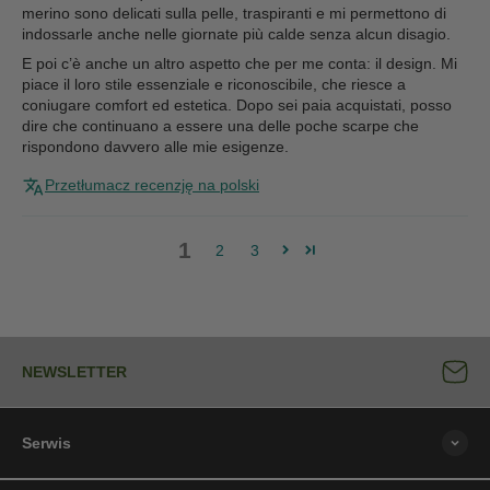
merino sono delicati sulla pelle, traspiranti e mi permettono di
indossarle anche nelle giornate più calde senza alcun disagio.
E poi c’è anche un altro aspetto che per me conta: il design. Mi
piace il loro stile essenziale e riconoscibile, che riesce a
coniugare comfort ed estetica. Dopo sei paia acquistati, posso
dire che continuano a essere una delle poche scarpe che
rispondono davvero alle mie esigenze.
Przetłumacz recenzję na polski
1
2
3
NEWSLETTER
Serwis