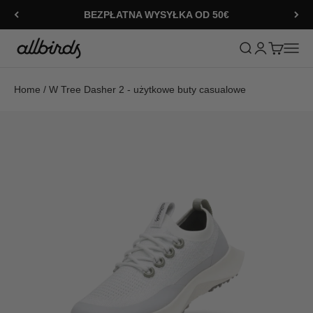
Przejdź do treści
BEZPŁATNA WYSYŁKA OD 50€
Allbirds
Otwórz wyszukiw
Otwórz stron
Otwórz ko
Otwórz
Home
/
W Tree Dasher 2 - użytkowe buty casualowe