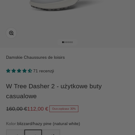
Przybliż
Przejdź do 1
Przejdź do 2
Przejdź do 3
Przejdź do 4
Przejdź do 5
Przejdź do 6
Damskie
Chaussures de loisirs
71 recenzji
W Tree Dasher 2 - użytkowe buty
casualowe
Cena regularna
Cena promocyjna
160,00 €
112,00 €
Oszczędzasz 30%
Kolor:
blizzard/hazy pine (natural white)
natural white/rustic brown (nat. white)
blizzard/hazy pine (natural white)
natural black/dark jungle (nat. white)