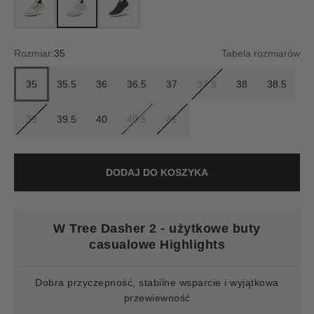
Rozmiar:
35
Tabela rozmiarów
35
35.5
36
36.5
37
37.5
38
38.5
39
39.5
40
40.5
41
DODAJ DO KOSZYKA
W Tree Dasher 2 - użytkowe buty
casualowe Highlights
Dobra przyczepność, stabilne wsparcie i wyjątkowa
przewiewność